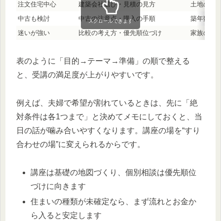
注文住宅中心
建築会社選び・見積の見方
土地の有
中古も検討
中古の注意点・購入の手順
築年数の
スクロールできます
迷いが強い
比較の考え方・優先順位づけ
家族の譲
表のように「目的→テーマ→準備」の順で整える
と、受講の満足度が上がりやすいです。
例えば、夫婦で希望が割れているときは、先に「絶
対条件は各1つまで」と決めてメモにしておくと、当
日の話が噛み合いやすくなります。講座の場を“すり
合わせの場”に変えられるからです。
講座は基礎の地図づくり、個別相談は優先順位
づけに向きます
住まいの種類が未確定なら、まず流れとお金か
ら入ると安定します