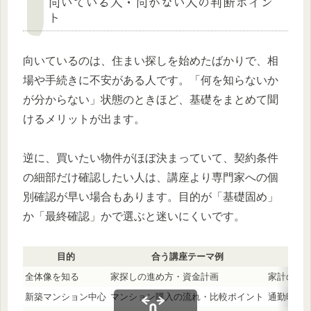
向いている人・向かない人の判断ポイン
ト
向いているのは、住まい探しを始めたばかりで、相
場や手続きに不安がある人です。「何を知らないか
が分からない」状態のときほど、基礎をまとめて聞
けるメリットが出ます。
逆に、買いたい物件がほぼ決まっていて、契約条件
の細部だけ確認したい人は、講座より専門家への個
別確認が早い場合もあります。目的が「基礎固め」
か「最終確認」かで選ぶと迷いにくいです。
目的
合う講座テーマ例
事
全体像を知る
家探しの進め方・資金計画
家計の収
新築マンション中心
マンション購入の流れ・比較ポイント
通勤時間