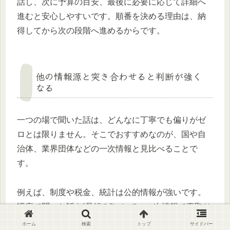
話し、次に予算の目安、最後に必要に応じて詳細へ
進むと安心しやすいです。順番を決める理由は、納
得してから次の段階へ進めるからです。
他の情報源と突き合わせると判断が強く
なる
一つの場で聞いた話は、どんなに丁寧でも偏りがゼ
ロとは限りません。そこでおすすめなのが、国や自
治体、業界団体などの一次情報と見比べることで
す。
例えば、制度や税金、統計は公的情報が強いです。
講座で聞いた話を“骨組み”にして、一次情報で裏取り
をすると、自分の判断軸が太くなり、家族にも説明
ホーム
検索
トップ
サイドバー