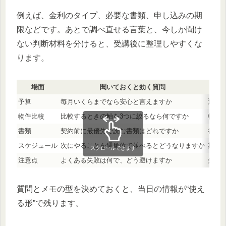
例えば、金利のタイプ、必要な書類、申し込みの期
限などです。あとで調べ直せる言葉と、今しか聞け
ない判断材料を分けると、受講後に整理しやすくな
ります。
場面
聞いておくと効く質問
予算
毎月いくらまでなら安心と言えますか
返済
物件比較
比較するときの軸を3つに絞るなら何ですか
軸の
書類
契約前に最優先で読む書類はどれですか
書類
スケジュール
次にやることを週単位で並べるとどうなりますか
期限
スクロールできます
注意点
よくある失敗は何で、どう避けますか
失敗
質問とメモの型を決めておくと、当日の情報が“使え
る形”で残ります。