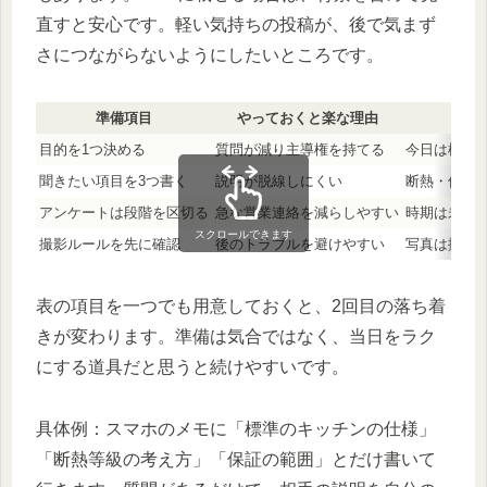
直すと安心です。軽い気持ちの投稿が、後で気まず
さにつながらないようにしたいところです。
準備項目
やっておくと楽な理由
目的を1つ決める
質問が減り主導権を持てる
今日は標準
聞きたい項目を3つ書く
説明が脱線しにくい
断熱・保証
アンケートは段階を区切る
急な営業連絡を減らしやすい
時期は未定
スクロールできます
撮影ルールを先に確認
後のトラブルを避けやすい
写真は撮っ
表の項目を一つでも用意しておくと、2回目の落ち着
きが変わります。準備は気合ではなく、当日をラク
にする道具だと思うと続けやすいです。
具体例：スマホのメモに「標準のキッチンの仕様」
「断熱等級の考え方」「保証の範囲」とだけ書いて