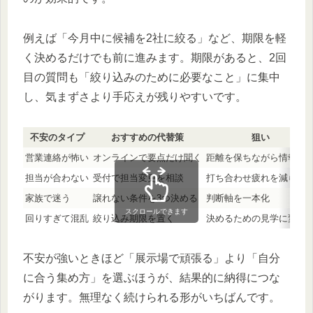
例えば「今月中に候補を2社に絞る」など、期限を軽
く決めるだけでも前に進みます。期限があると、2回
目の質問も「絞り込みのために必要なこと」に集中
し、気まずさより手応えが残りやすいです。
不安のタイプ
おすすめの代替策
狙い
営業連絡が怖い
オンラインで要点だけ聞く
距離を保ちながら情報収
担当が合わない
受付で担当変更を相談
打ち合わせ疲れを減らす
家族で迷う
譲れない条件を3つ決める
判断軸を一本化
スクロールできます
回りすぎて混乱
絞り込み期限を置く
決めるための見学に変え
不安が強いときほど「展示場で頑張る」より「自分
に合う集め方」を選ぶほうが、結果的に納得につな
がります。無理なく続けられる形がいちばんです。