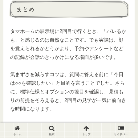
まとめ
タマホームの展示場に2回目で行くとき、「バレるか
も」と感じるのは自然なことです。でも実際は、顔
を覚えられるかどうかより、予約やアンケートなど
の記録が会話のきっかけになる場面が多いです。
気まずさを減らすコツは、質問に答える前に「今日
は○○を確認したい」と目的を言うことでした。さら
に、標準仕様とオプションの境目を確認し、見積も
りの前提をそろえると、2回目の見学が一気に前向き
な時間になります。
もし不安が強いなら、オンライン相談や担当変更な
ど、別ルートを使っても大丈夫です。あなたのペー
ホーム
検索
トップ
サイドバー