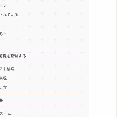
ップ
されている
ある
前提を整理する
スト構造
実現
え方
際
システム