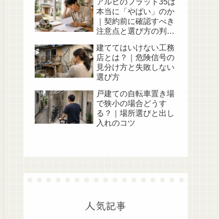
アルヒのフラット35は
本当に「やばい」のか
｜契約前に確認すべき
注意点と選び方の判断
軸
建ててはいけない工務
店とは？｜危険信号の
見分け方と失敗しない
選び方
戸建ての自転車置き場
で狭小の場合どうす
る？｜場所選びと出し
入れのコツ
人気記事