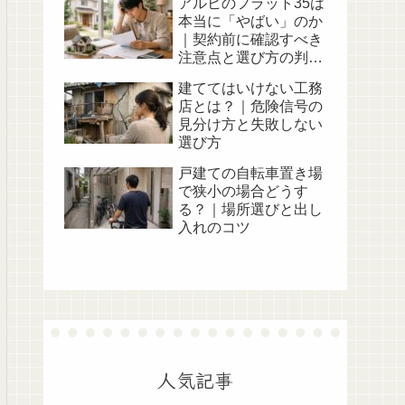
アルヒのフラット35は
本当に「やばい」のか
｜契約前に確認すべき
注意点と選び方の判断
軸
建ててはいけない工務
店とは？｜危険信号の
見分け方と失敗しない
選び方
戸建ての自転車置き場
で狭小の場合どうす
る？｜場所選びと出し
入れのコツ
人気記事