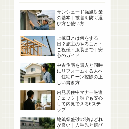
サンシェード強風対策
の基本｜被害を防ぐ選
び方と使い方
上棟日とは何をする
日？施主のやること・
ご祝儀・服装まで｜安
心のガイド
中古住宅を購入と同時
にリフォームする人へ
｜住宅ローン控除の正
しい書き方
内見居住中マナー厳選
チェック｜誰でも安心
して内見できる6ステ
ップ
地鎮祭盛砂の砂はどれ
が良い｜入手先と選び