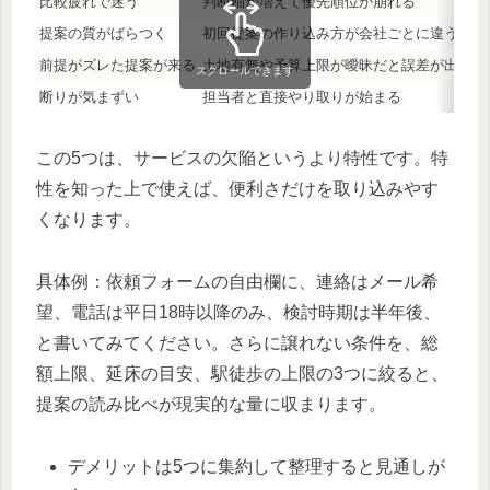
比較疲れで迷う
判断軸が増えて優先順位が崩れる
提案の質がばらつく
初回提案の作り込み方が会社ごとに違う
前提がズレた提案が来る
土地有無や予算上限が曖昧だと誤差が出る
スクロールできます
断りが気まずい
担当者と直接やり取りが始まる
この5つは、サービスの欠陥というより特性です。特
性を知った上で使えば、便利さだけを取り込みやす
くなります。
具体例：依頼フォームの自由欄に、連絡はメール希
望、電話は平日18時以降のみ、検討時期は半年後、
と書いてみてください。さらに譲れない条件を、総
額上限、延床の目安、駅徒歩の上限の3つに絞ると、
提案の読み比べが現実的な量に収まります。
デメリットは5つに集約して整理すると見通しが