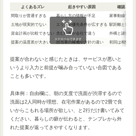
よくあるズレ
起きやすい原因
確認して
間取りが普通すぎる
暮らし方の情報が不足
家事動線で困る
土地が現実的でない
エリアや優先条件が広すぎる
駅距離と道路
資金計画が比較できない
含む範囲が会社で違う
外構と諸費用
スクロールできます
提案の温度差が大きい
担当者の稼働や方針の違い
初回は相性確
提案が合わないと感じたときは、サービスが悪いと
いうより入力と前提が噛み合っていない合図である
ことも多いです。
具体例：自由欄に、朝の支度で洗面が渋滞するので
洗面は2人同時が理想、在宅作業があるので2畳で良
いからこもれる場所が欲しい、と2行だけ書いてみて
ください。暮らしの癖が伝わると、テンプレから外
れた提案が返ってきやすくなります。