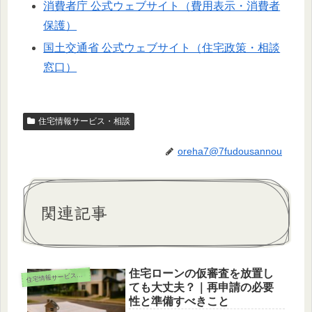
消費者庁 公式ウェブサイト（費用表示・消費者
保護）
国土交通省 公式ウェブサイト（住宅政策・相談
窓口）
住宅情報サービス・相談
oreha7@7fudousannou
関連記事
住宅ローンの仮審査を放置し
住
宅情報サービス・相談
ても大丈夫？｜再申請の必要
性と準備すべきこと