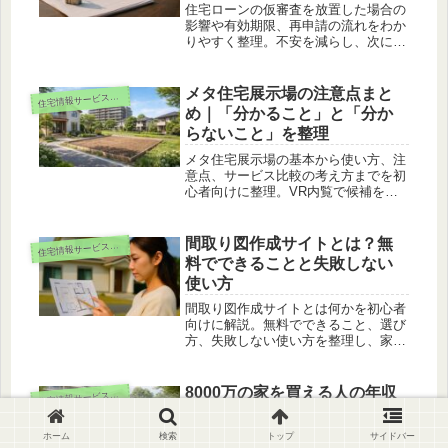
住宅ローンの仮審査を放置した場合の
影響や有効期限、再申請の流れをわか
りやすく整理。不安を減らし、次に取
るべき行動を判断するための基礎知識
をまとめています。
メタ住宅展示場の注意点まと
住
宅情報サービス・相談
め｜「分かること」と「分か
らないこと」を整理
メタ住宅展示場の基本から使い方、注
意点、サービス比較の考え方までを初
心者向けに整理。VR内覧で候補を絞
り、現地確認につなげるコツが分かり
ます。
間取り図作成サイトとは？無
住
宅情報サービス・相談
料でできることと失敗しない
使い方
間取り図作成サイトとは何かを初心者
向けに解説。無料でできること、選び
方、失敗しない使い方を整理し、家づ
くりの検討や打ち合わせに役立つ考え
方を分かりやすく紹介します。
8000万の家を買える人の年収
住
宅情報サービス・相談
を試算｜返済負担率で見落と
し防止
ホーム
検索
トップ
サイドバー