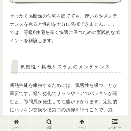
せっかく高断熱の住宅を建てても、使い方やメンテ
ナンスを怠ると性能を十分に発揮できません。ここ
では、等級6住宅を長く快適に保つための実践的なポ
イントを解説します。
気密性・換気システムのメンテナンス
断熱性能を維持するためには、気密性を保つことが
重要です。経年劣化でサッシやドアのパッキンが緩
むと、隙間風が発生して性能が下がります。定期的
にパッキン交換や換気口の清掃を行うことで、気
密・断熱を安定的に保てます。また、換気システム
のフィルター掃除を怠ると空気の流れが悪くなり、
ホーム
検索
トップ
サイドバー