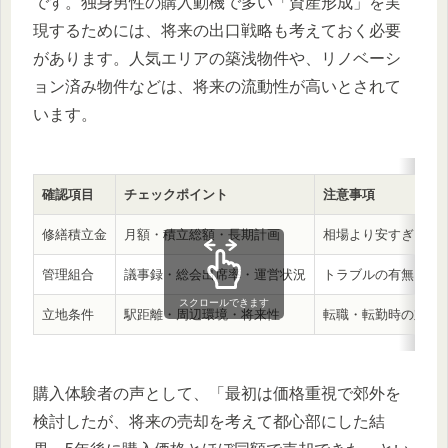
です。独身男性の購入動機で多い「資産形成」を実
現するためには、将来の出口戦略も考えておく必要
があります。人気エリアの築浅物件や、リノベーシ
ョン済み物件などは、将来の流動性が高いとされて
います。
確認項目
チェックポイント
注意事項
修繕積立金
月額・積立総額・長期計画
相場より安すぎる場
管理組合
議事録・総会出席率・運営状況
トラブルの有無を事
スクロールできます
立地条件
駅距離・周辺環境・将来性
転職・転勤時の対応
購入体験者の声として、「最初は価格重視で郊外を
検討したが、将来の売却を考えて都心部にした結